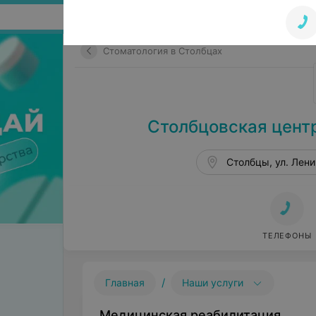
Поиск по сайту
Стоматология в Столбцах
Столбцовская цент
Столбцы, ул. Лени
ТЕЛЕФОНЫ
/
Главная
Наши услуги
Медицинская реабилитация