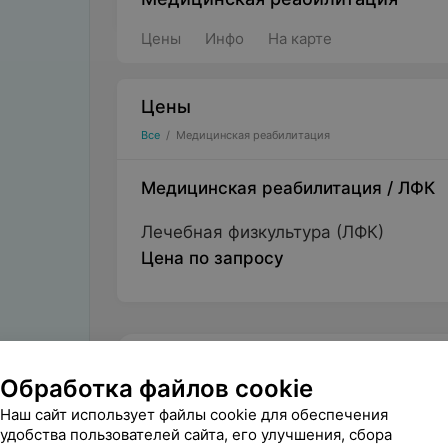
Цены
Инфо
На карте
Цены
Все
/
Медицинская реабилитация
Медицинская реабилитация
/
ЛФК
Лечебная физкультура (ЛФК)
Цена по запросу
Столбцы, ул. Ленинская, 164
Обработка файлов cookie
КРУГЛОСУТОЧНО
МАРШРУТ
Наш сайт использует файлы cookie для обеспечения
удобства пользователей сайта, его улучшения, сбора