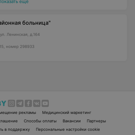
Показать ещё
айонная больница"
л. Ленинская, д.164
15, номер 298933
змещение рекламы
Медицинский маркетинг
глашение
Способы оплаты
Вакансии
Партнеры
ть в поддержку
Персональные настройки cookie