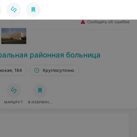
Избранное
Войти
Сообщить об ошибке
ральная районная больница
нская, 164
Круглосуточно
МАРШРУТ
В ИЗБРАННОЕ